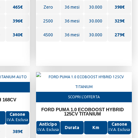
0
465
€
Zero
36 mesi
30.000
398
€
0
396€
2500
36 mesi
30.000
329€
0
340€
4500
36 mesi
30.000
279€
SCOPRI L'OFFERTA
 168CV
FORD PUMA 1.0 ECOBOOST HYBRID
125CV TITANIUM
Canone
I.V.A. Esclusa
Anticipo
Canone
Durata
Km
I.V.A. Esclusa
I.V.A. Esclusa
0
389
€