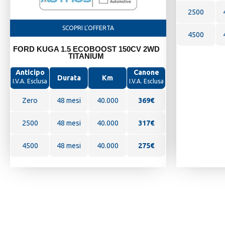
2500
SCOPRI L'OFFERTA
4500
FORD KUGA 1.5 ECOBOOST 150CV 2WD
TITANIUM
Anticipo
Canone
Durata
Km
I.V.A. Esclusa
I.V.A. Esclusa
Zero
48 mesi
40.000
369
€
2500
48 mesi
40.000
317€
4500
48 mesi
40.000
275€