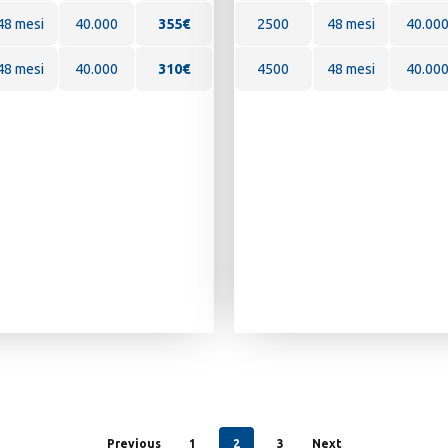
48 mesi
40.000
355€
2500
48 mesi
40.00
48 mesi
40.000
310€
4500
48 mesi
40.00
Previous
1
2
3
Next