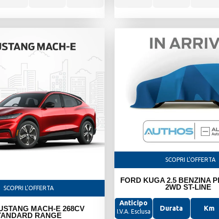
SCOPRI L'OFFERTA
FORD KUGA 2.5 BENZINA P
2WD ST-LINE
SCOPRI L'OFFERTA
Anticipo
USTANG MACH-E 268CV
Durata
Km
I.V.A. Esclusa
TANDARD RANGE