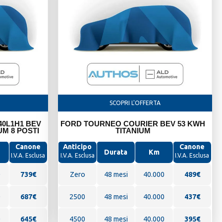
SCOPRI L'OFFERTA
0L1H1 BEV
FORD TOURNEO COURIER BEV 53 KWH
UM 8 POSTI
TITANIUM
Canone
Anticipo
Canone
Durata
Km
I.V.A. Esclusa
I.V.A. Esclusa
I.V.A. Esclusa
0
739
€
Zero
48 mesi
40.000
489
€
0
687€
2500
48 mesi
40.000
437€
0
645€
4500
48 mesi
40.000
395€