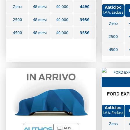
Zero
48 mesi
40.000
449
€
Anticipo
I.V.A. Esclusa
2500
48 mesi
40.000
395€
Zero
4500
48 mesi
40.000
355€
2500
4500
FORD EXP
Anticipo
I.V.A. Esclusa
Zero