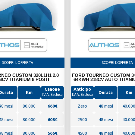
SCOPRI L'OFFERTA
SCOPRI L'OFFERTA
NEO CUSTOM 320L1H1 2.0
FORD TOURNEO CUSTOM 34
6CV TITANIUM 8 POSTI
64KWH 218CV AUTO TITANI
Canone
Anticipo
Durata
Km
Durata
Km
I.V.A. Esclusa
I.V.A. Esclusa
48 mesi
80.000
660
€
Zero
48 mesi
40.00
48 mesi
80.000
608€
2500
48 mesi
40.00
48 mesi
80.000
566€
4500
48 mesi
40.00