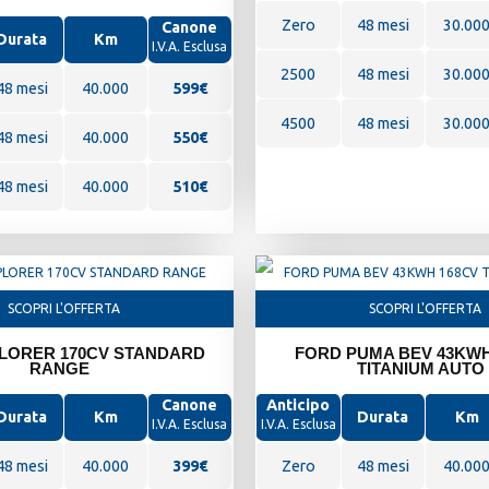
Zero
48 mesi
30.00
Canone
Durata
Km
I.V.A. Esclusa
2500
48 mesi
30.00
48 mesi
40.000
599
€
4500
48 mesi
30.00
48 mesi
40.000
550€
48 mesi
40.000
510€
SCOPRI L'OFFERTA
SCOPRI L'OFFERTA
LORER 170CV STANDARD
FORD PUMA BEV 43KWH
RANGE
TITANIUM AUTO
Canone
Anticipo
Durata
Km
Durata
Km
I.V.A. Esclusa
I.V.A. Esclusa
48 mesi
40.000
399
€
Zero
48 mesi
40.00