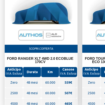
Ricerca per Alimentazione
SCOPRI L'OFFERTA
FORD RANGER XLT 4WD 2.0 ECOBLUE
FORD TOUR
170CV
ECO 13
Anticipo
Canone
Anticipo
Durata
Km
I.V.A. Esclusa
I.V.A. Esclusa
I.V.A. Esclusa
Zero
48 mesi
60.000
559
€
Zero
2500
48 mesi
60.000
507€
2500
4500
48 mesi
60.000
465€
4500