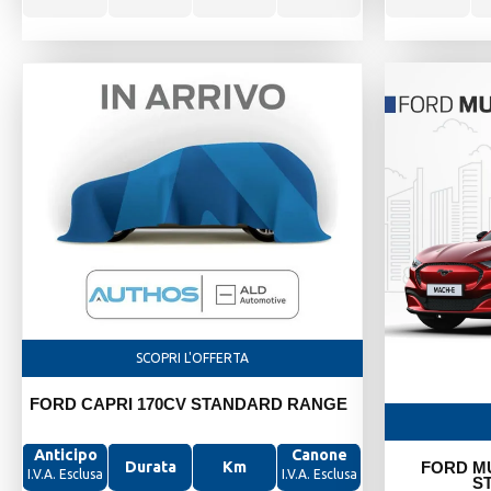
Per Neopatentati
Prodotti in evidenza
SCOPRI L'OFFERTA
FORD CAPRI 170CV STANDARD RANGE
Anticipo
Canone
FORD M
Durata
Km
I.V.A. Esclusa
I.V.A. Esclusa
S