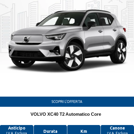
Ricerca per Alimentazione
Per Neopatentati
SCOPRI L'OFFERTA
Prodotti in evidenza
VOLVO XC40 T2 Automatico Core
Anticipo
Canone
Durata
Km
I.V.A. Esclusa
I.V.A. Esclusa