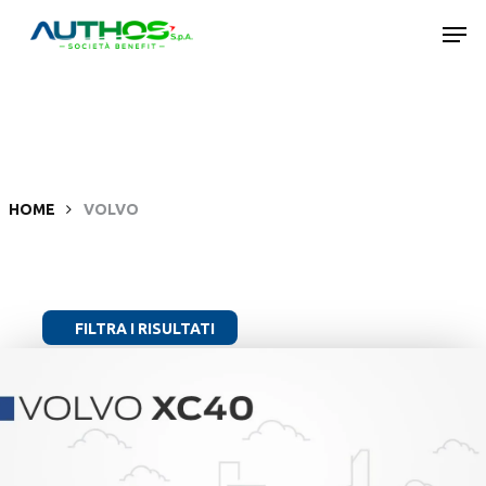
Skip
Men
to
main
content
HOME
VOLVO
FILTRA I RISULTATI