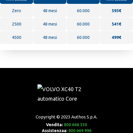
Zero
48 mesi
60.000
593
€
2500
48 mesi
60.000
541€
4500
48 mesi
60.000
499€
Copyright © 2023
Authos S.p.A.
Vendita:
800 668 330
Assistenzaa:
800 669 996